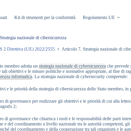
ssati
Kit di strumenti per la conformità
Regolamento UE
 Strategia nazionale di cibersicurezza
S 2 Direttiva (UE) 2022/2555
Articolo 7, Strategia nazionale di cib
ato membro adotta un
strategia nazionale di cybersicurezza
che prevede gl
tali obiettivi e le misure politiche e normative appropriate, al fine di r
urezza informatica
. La strategia nazionale di cybersecurity comprende:
ttivi e le priorità della strategia di cibersicurezza dello Stato membro, in pa
o di governance per realizzare gli obiettivi e le priorità di cui alla lett
ragrafo 2;
o di governance che chiarisca i ruoli e le responsabilità delle parti inter
 e del coordinamento a livello nazionale tra le autorità competenti, gli 
onché del coordinamento e della cooperazione tra tali organismi e le autor