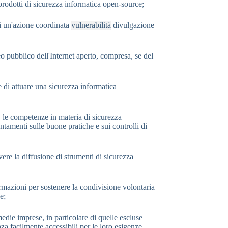
i prodotti di sicurezza informatica open-source;
di un'azione coordinata
vulnerabilità
divulgazione
cleo pubblico dell'Internet aperto, compresa, se del
e di attuare una sicurezza informatica
, le competenze in materia di sicurezza
entamenti sulle buone pratiche e sui controlli di
vere la diffusione di strumenti di sicurezza
ormazioni per sostenere la condivisione volontaria
e;
 medie imprese, in particolare di quelle escluse
nza facilmente accessibili per le loro esigenze