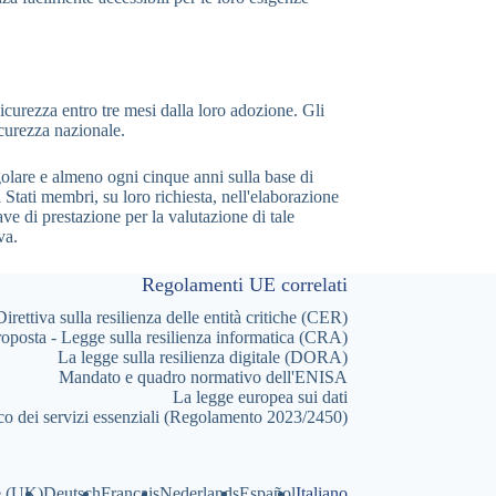
icurezza entro tre mesi dalla loro adozione. Gli
icurezza nazionale.
egolare e almeno ogni cinque anni sulla base di
 Stati membri, su loro richiesta, nell'elaborazione
ve di prestazione per la valutazione di tale
va.
Regolamenti UE correlati
Direttiva sulla resilienza delle entità critiche (CER)
oposta - Legge sulla resilienza informatica (CRA)
La legge sulla resilienza digitale (DORA)
Mandato e quadro normativo dell'ENISA
La legge europea sui dati
co dei servizi essenziali (Regolamento 2023/2450)
e (UK)
Deutsch
Français
Nederlands
Español
Italiano