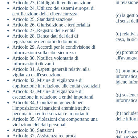
in relazione
Articolo 23, Obblighi di rendicontazione
Articolo 24, Utilizzo dei sistemi europei di
certificazione della cibersicurezza
(c) la gest
Articolo 25, Standardizzazione
ai sensi del
Articolo 26, Giurisdizione e territorialità
Articolo 27, Registro delle entità
(d) relativi
Articolo 28, Banca dati dei dati di
caso, la si
registrazione dei nomi di dominio
Articolo 29, Accordi per la condivisione di
(e) promuov
informazioni sulla cibersicurezza
all'avangua
Articolo 30, Notifica volontaria di
informazioni rilevanti
Articolo 31, Aspetti generali relativi alla
(f) promuov
vigilanza e all'esecuzione
informatica,
Articolo 32, Misure di vigilanza e di
igiene inform
applicazione in relazione alle entità essenziali
Articolo 33, Misure di vigilanza e di
(g) sostener
esecuzione in relazione a entità importanti
informatica 
Articolo 34, Condizioni generali per
l'imposizione di sanzioni amministrative
(h) include
pecuniarie a enti essenziali e importanti
delle inform
Articolo 35, Violazioni che comportano una
violazione dei dati personali
Articolo 36, Sanzioni
(i) rafforza
Articolo 37, Assistenza reciproca
dall'ambito 