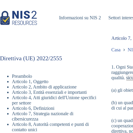
Vai
al
contenuto
Informazioni su NIS 2
Settori intere
Articolo 7,
Casa
NI
Direttiva (UE) 2022/2555
1. Ogni St
raggiungere 
Preambolo
qualità.
sic
Articolo 1, Oggetto
Articolo 2, Ambito di applicazione
(a) gli obie
Articolo 3, Entità essenziali e importanti
Articolo 4, Atti giuridici dell'Unione specifici
(b) un quadr
per settore
di cui al pa
Articolo 6, Definizioni
Articolo 7, Strategia nazionale di
cibersicurezza
(c) un quadr
Articolo 8, Autorità competenti e punti di
cooperazione
contatto unici
direttiva, n