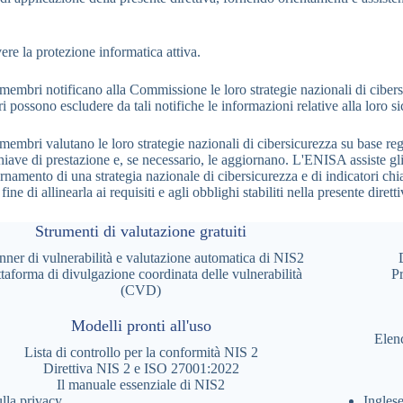
ere la protezione informatica attiva.
i membri notificano alla Commissione le loro strategie nazionali di cibers
i possono escludere da tali notifiche le informazioni relative alla loro s
i membri valutano le loro strategie nazionali di cibersicurezza su base r
hiave di prestazione e, se necessario, le aggiornano. L'ENISA assiste gli
rnamento di una strategia nazionale di cibersicurezza e di indicatori chia
 fine di allinearla ai requisiti e agli obblighi stabiliti nella presente diretti
Strumenti di valutazione gratuiti
nner di vulnerabilità e valutazione automatica di NIS2
ttaforma di divulgazione coordinata delle vulnerabilità
Pr
(CVD)
Modelli pronti all'uso
Elen
Lista di controllo per la conformità NIS 2
Direttiva NIS 2 e ISO 27001:2022
Il manuale essenziale di NIS2
lla privacy
Ingles