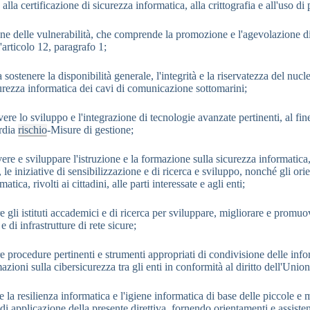
 alla certificazione di sicurezza informatica, alla crittografia e all'uso d
ione delle vulnerabilità, che comprende la promozione e l'agevolazione 
l'articolo 12, paragrafo 1;
 a sostenere la disponibilità generale, l'integrità e la riservatezza del nu
curezza informatica dei cavi di comunicazione sottomarini;
ere lo sviluppo e l'integrazione di tecnologie avanzate pertinenti, al fin
rdia
rischio
-Misure di gestione;
ere e sviluppare l'istruzione e la formazione sulla sicurezza informatica
 le iniziative di sensibilizzazione e di ricerca e sviluppo, nonché gli ori
atica, rivolti ai cittadini, alle parti interessate e agli enti;
e gli istituti accademici e di ricerca per sviluppare, migliorare e promuo
e di infrastrutture di rete sicure;
re procedure pertinenti e strumenti appropriati di condivisione delle inf
azioni sulla cibersicurezza tra gli enti in conformità al diritto dell'Union
re la resilienza informatica e l'igiene informatica di base delle piccole e
di applicazione della presente direttiva, fornendo orientamenti e assiste