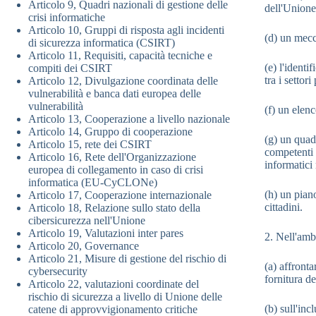
Articolo 9, Quadri nazionali di gestione delle
dell'Unione 
crisi informatiche
Articolo 10, Gruppi di risposta agli incidenti
(d) un mecc
di sicurezza informatica (CSIRT)
Articolo 11, Requisiti, capacità tecniche e
(e) l'identi
compiti dei CSIRT
tra i settor
Articolo 12, Divulgazione coordinata delle
vulnerabilità e banca dati europea delle
vulnerabilità
(f) un elenc
Articolo 13, Cooperazione a livello nazionale
Articolo 14, Gruppo di cooperazione
(g) un quadr
Articolo 15, rete dei CSIRT
competenti 
Articolo 16, Rete dell'Organizzazione
informatici 
europea di collegamento in caso di crisi
informatica (EU-CyCLONe)
(h) un pian
Articolo 17, Cooperazione internazionale
cittadini.
Articolo 18, Relazione sullo stato della
cibersicurezza nell'Unione
Articolo 19, Valutazioni inter pares
2. Nell'ambi
Articolo 20, Governance
Articolo 21, Misure di gestione del rischio di
(a) affronta
cybersecurity
fornitura de
Articolo 22, valutazioni coordinate del
rischio di sicurezza a livello di Unione delle
(b) sull'inc
catene di approvvigionamento critiche