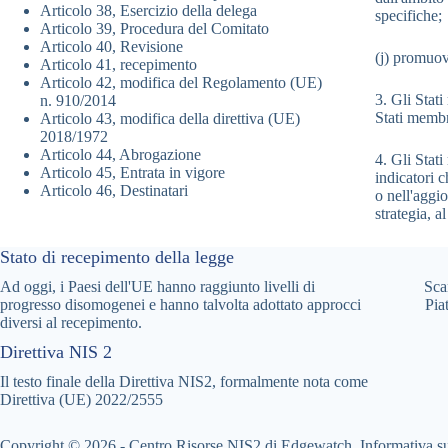
Articolo 38, Esercizio della delega
specifiche;
Articolo 39, Procedura del Comitato
Articolo 40, Revisione
(j) promuov
Articolo 41, recepimento
Articolo 42, modifica del Regolamento (UE)
3. Gli Stat
n. 910/2014
Stati membr
Articolo 43, modifica della direttiva (UE)
2018/1972
Articolo 44, Abrogazione
4. Gli Stat
Articolo 45, Entrata in vigore
indicatori c
Articolo 46, Destinatari
o nell'aggio
strategia, al
Stato di recepimento della legge
Ad oggi, i Paesi dell'UE hanno raggiunto livelli di
Sca
progresso disomogenei e hanno talvolta adottato approcci
Pia
diversi al recepimento.
Direttiva NIS 2
Il testo finale della Direttiva NIS2, formalmente nota come
Direttiva (UE) 2022/2555
Copyright © 2026 - Centro Risorse NIS2 di Edgewatch.
Informativa su