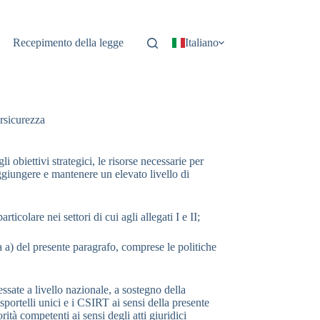
Recepimento della legge
Italiano
ersicurezza
i obiettivi strategici, le risorse necessarie per
aggiungere e mantenere un elevato livello di
rticolare nei settori di cui agli allegati I e II;
era a) del presente paragrafo, comprese le politiche
essate a livello nazionale, a sostegno della
sportelli unici e i CSIRT ai sensi della presente
ità competenti ai sensi degli atti giuridici