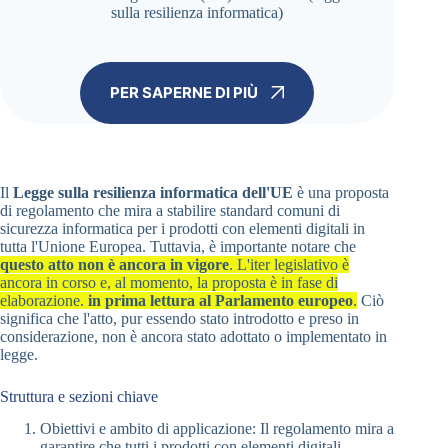
sulla resilienza informatica)
PER SAPERNE DI PIÙ
Il
Legge sulla resilienza informatica dell'UE
è una proposta
di regolamento che mira a stabilire standard comuni di
sicurezza informatica per i prodotti con elementi digitali in
tutta l'Unione Europea. Tuttavia, è importante notare che
questo atto non è ancora in vigore
. L'iter legislativo è
ancora in corso e, al momento, la proposta è in fase di
elaborazione.
in prima lettura al Parlamento europeo
.
Ciò
significa che l'atto, pur essendo stato introdotto e preso in
considerazione, non è ancora stato adottato o implementato in
legge.
Struttura e sezioni chiave
Obiettivi e ambito di applicazione: Il regolamento mira a
garantire che tutti i prodotti con elementi digitali