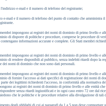
 l'indirizzo e-mail e il numero di telefono del registrante;
izzo e-mail e il numero di telefono del punto di contatto che amministra i
egistrante.
i membri impongono ai registri dei nomi di dominio di primo livello e alle
inio di disporre di politiche e procedure, comprese le procedure di verifi
 contengano informazioni accurate e complete. Gli Stati membri richiedo
i membri impongono ai registri dei nomi di dominio di primo livello e alle
inio di rendere disponibili al pubblico, senza indebiti ritardi dopo la re
ne dei nomi di dominio che non sono dati personali.
i membri impongono ai registri dei nomi di dominio di primo livello e alle
nio di fornire l'accesso ai dati specifici di registrazione dei nomi di d
parte dei legittimi richiedenti l'accesso, in conformità alla normativa del
ngono ai registri dei nomi di dominio di primo livello e alle entità che 
ispondere senza ritardi ingiustificati e in ogni caso entro 72 ore dal rice
edono che le politiche e le procedure relative alla divulgazione di tali 
mento degli obblighi di cui ai paragrafi da 1 a 5 non deve comportare un