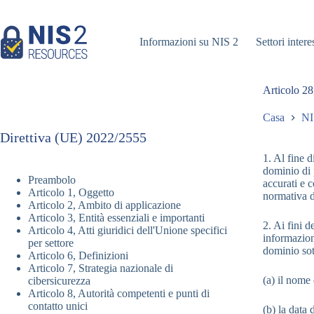
Vai
al
contenuto
Informazioni su NIS 2
Settori intere
Articolo 28
Casa
NI
Direttiva (UE) 2022/2555
1. Al fine d
dominio di 
Preambolo
accurati e 
Articolo 1, Oggetto
normativa d
Articolo 2, Ambito di applicazione
Articolo 3, Entità essenziali e importanti
2. Ai fini 
Articolo 4, Atti giuridici dell'Unione specifici
informazioni
per settore
dominio sot
Articolo 6, Definizioni
Articolo 7, Strategia nazionale di
(a) il nome
cibersicurezza
Articolo 8, Autorità competenti e punti di
contatto unici
(b) la data 