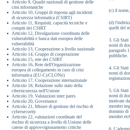
Articolo 9, Quadri nazionali di gestione delle
crisi informatiche
(c) il nome,
Articolo 10, Gruppi di risposta agli incidenti
di sicurezza informatica (CSIRT)
(d) l'indir
Articolo 11, Requisiti, capacità tecniche e
quelli del r
compiti dei CSIRT
Articolo 12, Divulgazione coordinata delle
vulnerabilità e banca dati europea delle
3. Gli Stat
vulnerabilità
nomi di dom
Articolo 13, Cooperazione a livello nazionale
paragrafo 1
Articolo 14, Gruppo di cooperazione
pubbliche.
Articolo 15, rete dei CSIRT
Articolo 16, Rete dell'Organizzazione
4. Gli Stat
europea di collegamento in caso di crisi
nomi di dom
informatica (EU-CyCLONe)
registrazio
Articolo 17, Cooperazione internazionale
Articolo 18, Relazione sullo stato della
5. Gli Stat
cibersicurezza nell'Unione
nomi di domi
Articolo 19, Valutazioni inter pares
motivate da 
Articolo 20, Governance
membri impo
Articolo 21, Misure di gestione del rischio di
dominio di r
cybersecurity
membri richi
Articolo 22, valutazioni coordinate del
rischio di sicurezza a livello di Unione delle
catene di approvvigionamento critiche
6. L'adempi