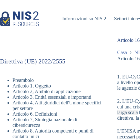
Vai
al
contenuto
Informazioni su NIS 2
Settori intere
Articolo 16
Casa
NI
Articolo 16
Direttiva (UE) 2022/2555
1. EU-CyCLO
Preambolo
a livello op
Articolo 1, Oggetto
le agenzie 
Articolo 2, Ambito di applicazione
Articolo 3, Entità essenziali e importanti
2. L'EU-CyC
Articolo 4, Atti giuridici dell'Unione specifici
cui una cris
per settore
larga scala
h
Articolo 6, Definizioni
direttiva, 
Articolo 7, Strategia nazionale di
cibersicurezza
Articolo 8, Autorità competenti e punti di
L'ENISA svo
contatto unici
necessari p