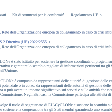
ssati
Kit di strumenti per la conformità
Regolamento UE
, Rete dell'Organizzazione europea di collegamento in caso di crisi 
S 2 Direttiva (UE) 2022/2555
, Rete dell'Organizzazione europea di collegamento in caso di crisi 
Ne è stato istituito per sostenere la gestione coordinata di progetti su
erativo e garantire lo scambio regolare di informazioni pertinenti tra gli St
dell'Unione.
LONe è composto da rappresentanti delle autorità di gestione delle cris
i potenziale o in corso, da rappresentanti delle autorità di gestione delle
a o può avere un impatto significativo sui servizi e sulle attività che ri
la Commissione. Negli altri casi, la Commissione partecipa alle attività
lge il ruolo di segretariato di EU-CyCLONe e sostiene lo scambio sicuro
er sostenere la cooperazione tra gli Stati membri garantendo uno scambi