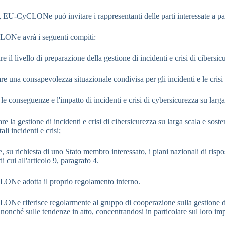
, EU-CyCLONe può invitare i rappresentanti delle parti interessate a parte
ONe avrà i seguenti compiti:
e il livello di preparazione della gestione di incidenti e crisi di cibersic
re una consapevolezza situazionale condivisa per gli incidenti e le crisi 
 le conseguenze e l'impatto di incidenti e crisi di cybersicurezza su larg
re la gestione di incidenti e crisi di cibersicurezza su larga scala e soste
ali incidenti e crisi;
e, su richiesta di uno Stato membro interessato, i piani nazionali di rispos
di cui all'articolo 9, paragrafo 4.
ONe adotta il proprio regolamento interno.
Ne riferisce regolarmente al gruppo di cooperazione sulla gestione degl
 nonché sulle tendenze in atto, concentrandosi in particolare sul loro imp