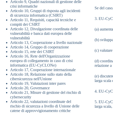
Articolo 9, Quadri nazionali di gestione delle
crisi informatiche
Se del caso
Articolo 10, Gruppi di risposta agli incidenti
di sicurezza informatica (CSIRT)
3. EU-CyCL
Articolo 11, Requisiti, capacità tecniche e
compiti dei CSIRT
Articolo 12, Divulgazione coordinata delle
(a) aumentar
vulnerabilità e banca dati europea delle
vulnerabilità
(b) sviluppa
Articolo 13, Cooperazione a livello nazionale
Articolo 14, Gruppo di cooperazione
(c) valutare
Articolo 15, rete dei CSIRT
Articolo 16, Rete dell'Organizzazione
europea di collegamento in caso di crisi
(d) coordina
informatica (EU-CyCLONe)
relazione a t
Articolo 17, Cooperazione internazionale
Articolo 18, Relazione sullo stato della
(e) discuter
cibersicurezza nell'Unione
larga scala 
Articolo 19, Valutazioni inter pares
Articolo 20, Governance
4. EU-CyCL
Articolo 21, Misure di gestione del rischio di
cybersecurity
Articolo 22, valutazioni coordinate del
5. EU-CyCLO
rischio di sicurezza a livello di Unione delle
larga scala,
catene di approvvigionamento critiche