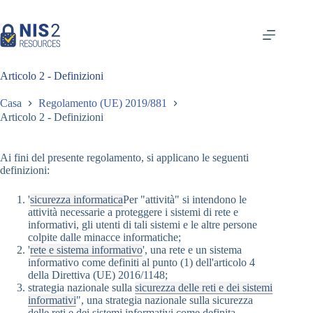
Vai
al
contenuto
Articolo 2 - Definizioni
Casa
Regolamento (UE) 2019/881
Articolo 2 - Definizioni
Ai fini del presente regolamento, si applicano le seguenti
definizioni:
'
sicurezza informatica
Per "attività" si intendono le
attività necessarie a proteggere i sistemi di rete e
informativi, gli utenti di tali sistemi e le altre persone
colpite dalle minacce informatiche;
'
rete e sistema informativo
', una rete e un sistema
informativo come definiti al punto (1) dell'articolo 4
della Direttiva (UE) 2016/1148;
strategia nazionale sulla
sicurezza delle reti e dei sistemi
informativi
", una strategia nazionale sulla sicurezza
delle reti e dei sistemi informativi come definita