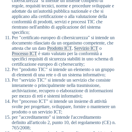
cibersicurezza" si intende un insieme completo di
regole, requisiti tecnici, norme e procedure sviluppate e
adottate da un'autorità pubblica nazionale e che si
applicano alla certificazione o alla valutazione della
conformità di prodotti, servizi e processi TIC che
rientrano nell'ambito di applicazione del sistema
specifico;
Per "certificato europeo di cibersicurezza" si intende un
documento rilasciato da un organismo competente, che
attesta che un dato
Prodotto ICT
,
Servizio ICT
o
Processo ICT
è stato valutato per la conformità a
specifici requisiti di sicurezza stabiliti in uno schema di
certificazione europeo di cybersecurity;
Per "prodotto TIC" si intende un elemento o un gruppo
di elementi di una rete o di un sistema informativo;
Per "servizio TIC" si intende un servizio che consiste
interamente o principalmente nella trasmissione,
archiviazione, recupero o elaborazione di informazioni
per mezzo di reti e sistemi informativi;
Per "processo ICT" si intende un insieme di attività
svolte per progettare, sviluppare, fornire o mantenere un
prodotto o un servizio ICT;
per "accreditamento" si intende l'accreditamento
definito all'articolo 2, punto 10, del regolamento (CE) n.
765/2008;