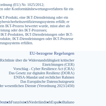
rordnung (EU) Nr. 1025/2012;
en oder Konformitätsbewertungsverfahren für ein
 IKT-Produkt, eine IKT-Dienstleistung oder ein
rsicherheitszertifizierungssystems erfüllt; er
ein IKT-Prozess bewertet wurde, misst aber als
leistung oder des IKT-Prozesses;
n IKT-Produkten, IKT-Dienstleistungen oder IKT-
rodukte, IKT-Dienstleistungen oder IKT-Prozesse
rungssystems erfüllen.
EU-bezogene Regelungen
Richtlinie über die Widerstandsfähigkeit kritischer
Einrichtungen (CER)
Vorschlag - Cyber Resilience Act (CRA)
Das Gesetz zur digitalen Resilienz (DORA)
ENISA-Mandat und rechtlicher Rahmen
Das Europäische Datenschutzgesetz
der wesentlichen Dienste (Verordnung 2023/2450)
Deutsch
Französisch
Niederländisch
Español
Italiano