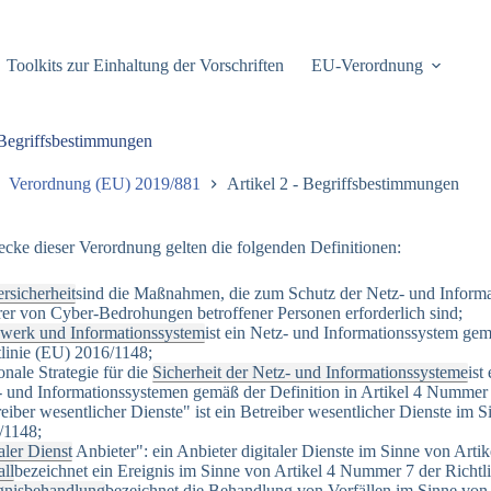
Toolkits zur Einhaltung der Vorschriften
EU-Verordnung
 Begriffsbestimmungen
Verordnung (EU) 2019/881
Artikel 2 - Begriffsbestimmungen
cke dieser Verordnung gelten die folgenden Definitionen:
rsicherheit
sind die Maßnahmen, die zum Schutz der Netz- und Informa
er von Cyber-Bedrohungen betroffener Personen erforderlich sind;
werk und Informationssystem
ist ein Netz- und Informationssystem gem
tlinie (EU) 2016/1148;
onale Strategie für die
Sicherheit der Netz- und Informationssysteme
ist
- und Informationssystemen gemäß der Definition in Artikel 4 Nummer 
eiber wesentlicher Dienste" ist ein Betreiber wesentlicher Dienste im
/1148;
aler Dienst
Anbieter": ein Anbieter digitaler Dienste im Sinne von Art
all
bezeichnet ein Ereignis im Sinne von Artikel 4 Nummer 7 der Richtl
gnisbehandlung
bezeichnet die Behandlung von Vorfällen im Sinne von