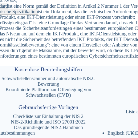
765/2008;
dard
ist eine Norm gemäß der Definition in Artikel 2 Nummer 1 der Ve
nische Spezifikation
ist ein Dokument, das die technischen Anforderung
rodukt, eine IKT-Dienstleistung oder einen IKT-Prozess vorschreibt;
lässigkeitsgrad" ist eine Grundlage für das Vertrauen darauf, dass ein
rozess die Sicherheitsanforderungen eines bestimmten europäischen Cybe
das Niveau an, auf dem ein IKT-Produkt, eine IKT-Dienstleistung oder 
es nicht die Sicherheit des betreffenden IKT-Produkts, der IKT-Dienst
ormitätsselbstbewertung": eine von einem Hersteller oder Anbieter vo
essen durchgeführte Maßnahme, mit der bewertet wird, ob diese IKT-P
nforderungen eines bestimmten europäischen Cybersicherheitszertifizie
Kostenlose Beurteilungshilfen
Schwachstellenscanner und automatische NIS2-
Bewertung
Koordinierte Plattform zur Offenlegung von
Schwachstellen (CVD)
Gebrauchsfertige Vorlagen
Liste 
Checkliste zur Einhaltung der NIS 2
NIS-2-Richtlinie und ISO 27001:2022
Das grundlegende NIS2-Handbuch
hutzbestimmungen
Englisch (UK)