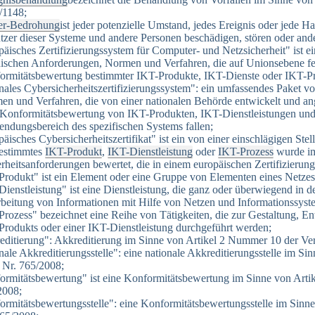
/1148;
er-Bedrohung
ist jeder potenzielle Umstand, jedes Ereignis oder jede H
zer dieser Systeme und andere Personen beschädigen, stören oder ande
äisches Zertifizierungssystem für Computer- und Netzsicherheit" ist e
ischen Anforderungen, Normen und Verfahren, die auf Unionsebene fest
ormitätsbewertung bestimmter IKT-Produkte, IKT-Dienste oder IKT-Pr
nales Cybersicherheitszertifizierungssystem": ein umfassendes Paket v
en und Verfahren, die von einer nationalen Behörde entwickelt und a
 Konformitätsbewertung von IKT-Produkten, IKT-Dienstleistungen und 
ndungsbereich des spezifischen Systems fallen;
äisches Cybersicherheitszertifikat" ist ein von einer einschlägigen Stel
bestimmtes
IKT-Produkt
,
IKT-Dienstleistung
oder
IKT-Prozess
wurde im 
rheitsanforderungen bewertet, die in einem europäischen Zertifizierungs
Produkt" ist ein Element oder eine Gruppe von Elementen eines Netzes
ienstleistung" ist eine Dienstleistung, die ganz oder überwiegend in 
beitung von Informationen mit Hilfe von Netzen und Informationssyst
rozess" bezeichnet eine Reihe von Tätigkeiten, die zur Gestaltung, En
Produkts oder einer IKT-Dienstleistung durchgeführt werden;
editierung": Akkreditierung im Sinne von Artikel 2 Nummer 10 der V
nale Akkreditierungsstelle": eine nationale Akkreditierungsstelle im 
 Nr. 765/2008;
ormitätsbewertung" ist eine Konformitätsbewertung im Sinne von Art
2008;
ormitätsbewertungsstelle": eine Konformitätsbewertungsstelle im Sin