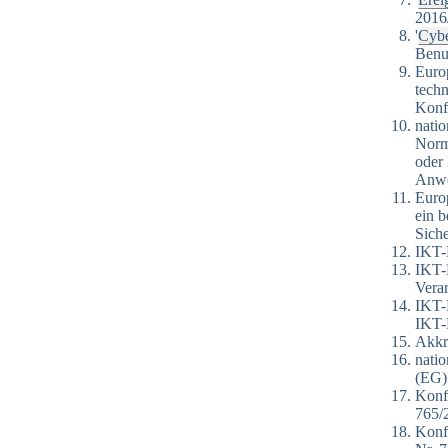
2016
'
Cyb
Benut
Europ
techn
Konf
natio
Norm
oder
Anwe
Europ
ein 
Siche
IKT-
IKT-D
Verar
IKT-P
IKT-
Akkr
natio
(EG)
Konf
765/
Konf