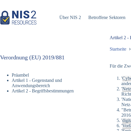
Zum
Inhalt
springen
Über NIS 2
Betroffene Sektoren
Artikel 2 -
Startseite
Verordnung (EU) 2019/881
Für die Zwe
Präambel
'
Cybe
Artikel 1 - Gegenstand und
ander
Anwendungsbereich
'
Netz
Artikel 2 - Begriffsbestimmungen
Rich
'Nati
Netz
"Betr
2016
'
digit
'
Vorf
'
Erei