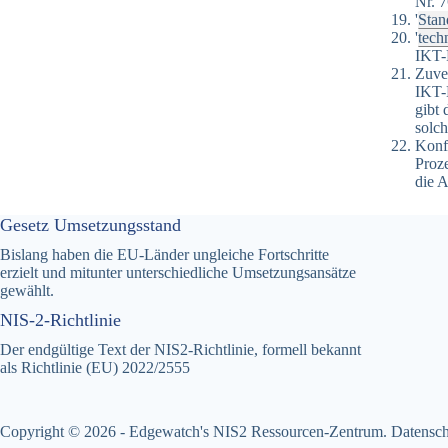
Nr. 
'
Stan
'
tech
IKT-P
Zuver
IKT-P
gibt 
solch
Konf
Proz
die A
Gesetz Umsetzungsstand
Bislang haben die EU-Länder ungleiche Fortschritte
erzielt und mitunter unterschiedliche Umsetzungsansätze
gewählt.
NIS-2-Richtlinie
Der endgültige Text der NIS2-Richtlinie, formell bekannt
als Richtlinie (EU) 2022/2555
Copyright © 2026 - Edgewatch's NIS2 Ressourcen-Zentrum.
Datensc