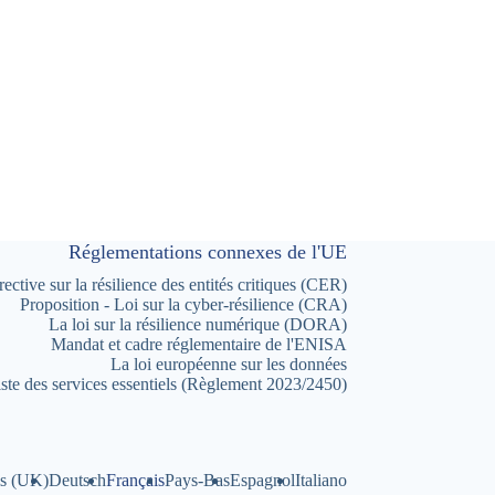
Réglementations connexes de l'UE
rective sur la résilience des entités critiques (CER)
Proposition - Loi sur la cyber-résilience (CRA)
La loi sur la résilience numérique (DORA)
Mandat et cadre réglementaire de l'ENISA
La loi européenne sur les données
ste des services essentiels (Règlement 2023/2450)
is (UK)
Deutsch
Français
Pays-Bas
Espagnol
Italiano