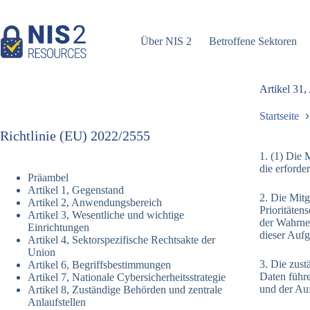
Zum
Inhalt
springen
Über NIS 2
Betroffene Sektoren
Artikel 31
Startseite
Richtlinie (EU) 2022/2555
1. (1) Die 
die erforde
Präambel
Artikel 1, Gegenstand
2. Die Mitg
Artikel 2, Anwendungsbereich
Prioritäten
Artikel 3, Wesentliche und wichtige
der Wahrneh
Einrichtungen
dieser Aufg
Artikel 4, Sektorspezifische Rechtsakte der
Union
3. Die zust
Artikel 6, Begriffsbestimmungen
Daten führ
Artikel 7, Nationale Cybersicherheitsstrategie
und der Au
Artikel 8, Zuständige Behörden und zentrale
Anlaufstellen